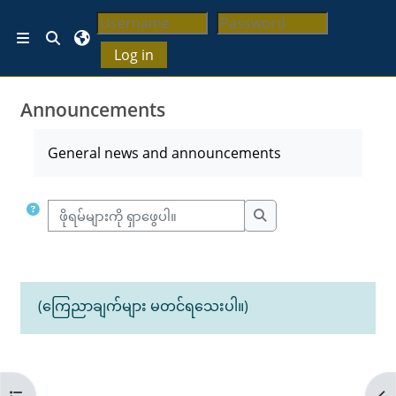
ပင်မစာမျက်နှာထိ ကျော်မည်
ရှာဖွေမှု စာသားရွေးချယ်ပါ
ဘေးဖက် panel/ ဘေးဘောင်များ
Log in
Announcements
ပြီးဆုံးရန် လိုအပ်ချက်များ
General news and announcements
ဖိုရမ်များကို ရှာဖွေပါ။
ဖိုရမ်များကို ရှာဖွေပါ။
(ကြေညာချက်များ မတင်ရသေးပါ။)
Open course index
Op