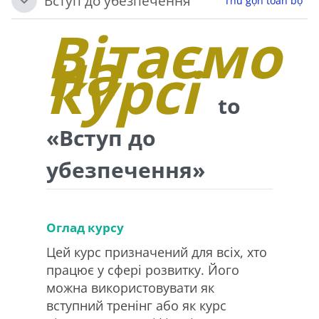
Вступ до убезпечення
Thu gọn toàn bộ
Rút gọn
Вітаємо
на
курсі
to
«Вступ до
убезпечення»
Оглад курсу
Цей курс призначений для всіх, хто
працює у сфері розвитку. Його
можна використовувати як
вступний тренінг або як курс