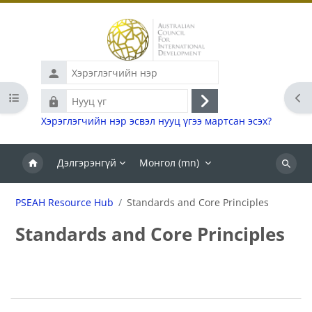
Үндсэн агуулга руу шилжих
Хэрэглэгчийн
нэр
Хичээлийн индексийг нээх
Бло
Нууц
Нэвтрэх
үг
Хэрэглэгчийн нэр эсвэл нууц үгээ мартсан эсэх?
Дэлгэрэнгүй
Монгол ‎(mn)‎
Хайх
PSEAH Resource Hub
Standards and Core Principles
Standards and Core Principles
Блокууд
Section outline