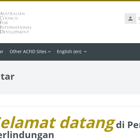
Usern
ar
Other ACFID Sites
English ‎(en)‎
tar
s
on outline
elamat datang
di P
erlindungan