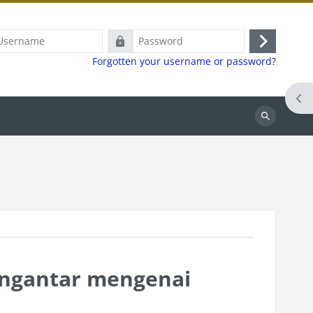
ame
Password
Log
Forgotten your username or password?
in
Ope
Search
engantar mengenai