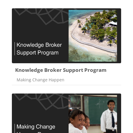
Knowledge Broker Support Program
Категорія курсу
Making Change Happen