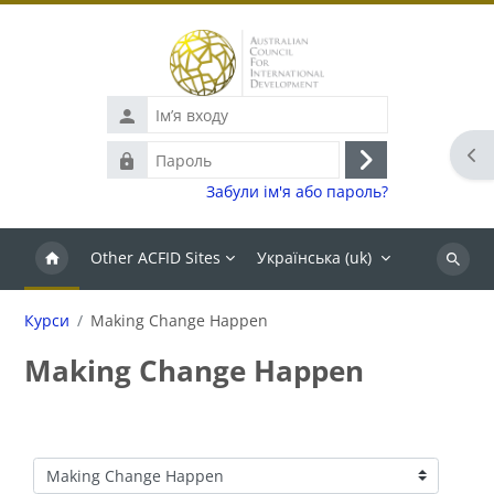
Перейти до головного вмісту
Ім’я
входу
Від
Пароль
Увійти
Забули ім'я або пароль?
Other ACFID Sites
Українська ‎(uk)‎
Пошук
Курси
Making Change Happen
Making Change Happen
Категорії курсів