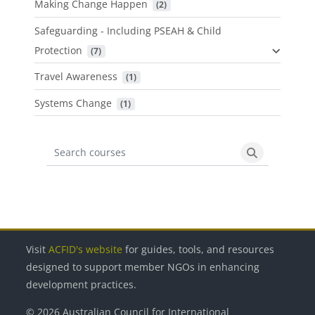
Making Change Happen
 (2)
Safeguarding - Including PSEAH & Child
Protection
 (7)
Travel Awareness
 (1)
Systems Change
 (1)
Search courses
Search cours
Блоки
Блоки
Блоки
Блоки
Visit
ACFID's website
for guides, tools, and resources
designed to support member NGOs in enhancing
development practices.
© 2026 Australian Council for International