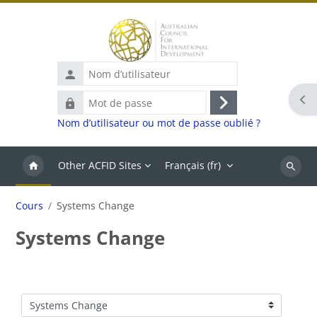
Passer au contenu principal
Nom
d’utilisateur
Ouvr
Mot
Connexion
de
Nom d’utilisateur ou mot de passe oublié ?
passe
Other ACFID Sites
Français ‎(fr)‎
Recher
Cours
Systems Change
Systems Change
Catégories de cours