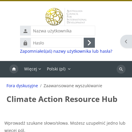
Przejdź do głównej zawartości
Nazwa
użytkownika
Otw
Hasło
Zaloguj
Zapomniałeś(aś) nazwy użytkownika lub hasła?
się
Więcej
Polski ‎(pl)‎
Szukaj
Fora dyskusyjne
Zaawansowane wyszukiwanie
Climate Action Resource Hub
Wprowadź szukane słowo/słowa. Możesz uzupełnić jedno lub
więcej pól.