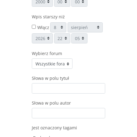
Rok
Godzina
Minuta
Wpis starszy niż
Dzień
Miesiąc
Włącz
Rok
Godzina
Minuta
Wybierz forum
Słowa w polu tytuł
Słowa w polu autor
Jest oznaczony tagami
Zaznaczone pozycje: