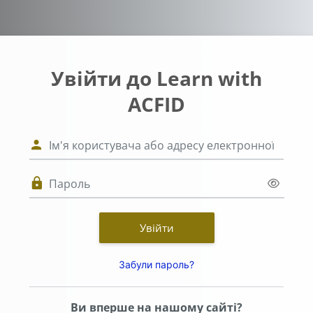
Перейти до головного вмісту
Увійти до Learn with
ACFID
Ім'я користувача або адресу ел
Пароль
Увійти
Забули пароль?
Ви вперше на нашому сайті?