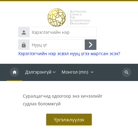
Үндсэн агуулга руу шилжих
Хэрэглэгчийн
нэр
Нууц
Нэвтрэх
үг
Хэрэглэгчийн нэр эсвэл нууц үгээ мартсан эсэх?
Дэлгэрэнгүй
Монгол ‎(mn)‎
Хайх
Суралцагчид одоогоор энэ хичээлийг
судлах боломжгүй
Үргэлжлүүлэх